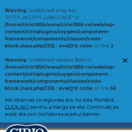
Warning
: Undefined array key
"HTTP_ACCEPT_LANGUAGE" in
/home/cirio1856/www/cirio1856-ro/web/wp-
content/cirioplugins/oxygen/component-
framework/components/classes/code-
block.class.php(133) : eval()'d code
on line
2
Warning
: Undefined variable $site in
/home/cirio1856/www/cirio1856-ro/web/wp-
content/cirioplugins/oxygen/component-
framework/components/classes/code-
block.class.php(133) : eval()'d code
on line
52
Am observat că regiunea dvs. nu este Română.
CLICK AICI
pentru a merge pe site. Continuați pe
acest site prin închiderea acestui banner.