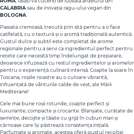
ROMA
; lăsați-vă cuceriți de iuțeala ardeiului din
CALABRIA
sau de inovația ragu-ului vegan din
BOLOGNA
.
Passata cremoasă, trecută prin sită pentru a o face
catifelată, cu o textură și o aromă tradiţională autentică.
Gustul dulce și subtil este completat de arome
regionale pentru a servi ca ingredientul perfect pentru
reţete care necesită timp îndelungat de preparare,
deoarece infuzează cu restul ingredientelor și aromelor
pentru o experiență culinară intensă. Coapte la soare în
Toscana, roșiile noastre au o culoare vibrantă,
influențată de vânturile calde de vest, ale Mării
Mediterane!
Cele mai bune roșii rotunde, coapte perfect și
luxuriante, compacte și crocante. Blanșate, curățate de
semințe, decojite și tăiate cu grijă în cuburi mari și
cărnoase care își păstrează consistența inițială.
Parfumate și aromate, acestea oferă gustul recoltei