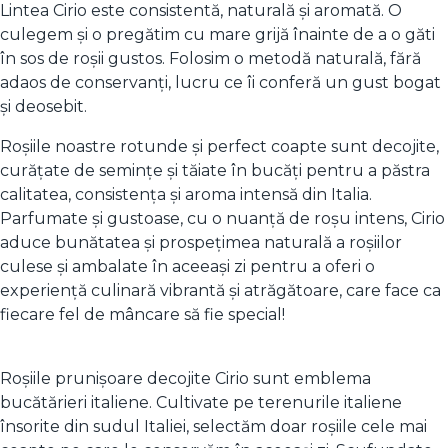
Lintea Cirio este consistentă, naturală și aromată. O
culegem și o pregătim cu mare grijă înainte de a o găti
în sos de roșii gustos. Folosim o metodă naturală, fără
adaos de conservanți, lucru ce îi conferă un gust bogat
și deosebit.
Roșiile noastre rotunde și perfect coapte sunt decojite,
curățate de semințe și tăiate în bucăți pentru a păstra
calitatea, consistența și aroma intensă din Italia.
Parfumate și gustoase, cu o nuanță de roșu intens, Cirio
aduce bunătatea și prospețimea naturală a roșiilor
culese și ambalate în aceeași zi pentru a oferi o
experiență culinară vibrantă și atrăgătoare, care face ca
fiecare fel de mâncare să fie special!
Roșiile prunișoare decojite Cirio sunt emblema
bucătărieri italiene. Cultivate pe terenurile italiene
însorite din sudul Italiei, selectăm doar roșiile cele mai