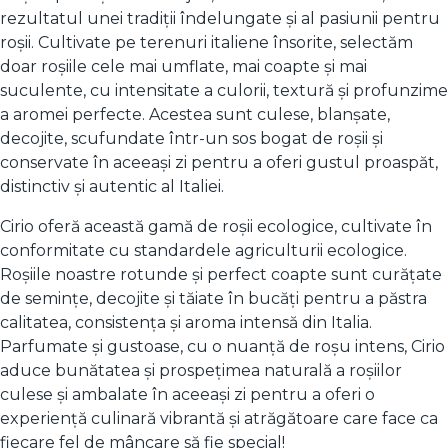
rezultatul unei tradiții îndelungate și al pasiunii pentru
roșii. Cultivate pe terenuri italiene însorite, selectăm
doar roșiile cele mai umflate, mai coapte și mai
suculente, cu intensitate a culorii, textură și profunzime
a aromei perfecte. Acestea sunt culese, blanșate,
decojite, scufundate într-un sos bogat de roșii și
conservate în aceeași zi pentru a oferi gustul proaspăt,
distinctiv și autentic al Italiei.
Cirio oferă această gamă de roșii ecologice, cultivate în
conformitate cu standardele agriculturii ecologice.
Roșiile noastre rotunde și perfect coapte sunt curățate
de semințe, decojite și tăiate în bucăți pentru a păstra
calitatea, consistența și aroma intensă din Italia.
Parfumate și gustoase, cu o nuanță de roșu intens, Cirio
aduce bunătatea și prospețimea naturală a roșiilor
culese și ambalate în aceeași zi pentru a oferi o
experiență culinară vibrantă și atrăgătoare care face ca
fiecare fel de mâncare să fie special!