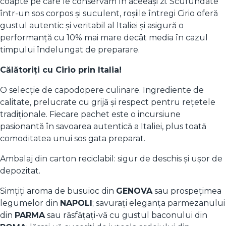
coapte pe care le conservăm în aceeași zi. Scufundate
într-un sos corpos și suculent, roșiile întregi Cirio oferă
gustul autentic și veritabil al Italiei și asigură o
performanță cu 10% mai mare decât media în cazul
timpului îndelungat de preparare.
Călătoriți cu Cirio prin Italia!
O selecție de capodopere culinare. Ingrediente de
calitate, prelucrate cu grijă și respect pentru rețetele
tradiționale. Fiecare pachet este o incursiune
pasionantă în savoarea autentică a Italiei, plus toată
comoditatea unui sos gata preparat.
Ambalaj din carton reciclabil: sigur de deschis și ușor de
depozitat.
Simțiți aroma de busuioc din
GENOVA
sau prospețimea
legumelor din
NAPOLI
; savurați eleganța parmezanului
din
PARMA
sau răsfățați-vă cu gustul baconului din