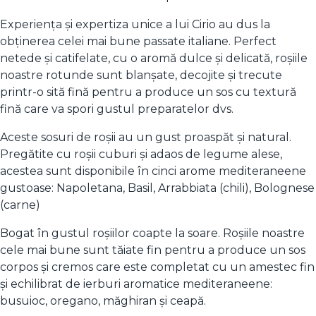
Experiența și expertiza unice a lui Cirio au dus la
obținerea celei mai bune passate italiane. Perfect
netede și catifelate, cu o aromă dulce și delicată, roșiile
noastre rotunde sunt blanșate, decojite și trecute
printr-o sită fină pentru a produce un sos cu textură
fină care va spori gustul preparatelor dvs.
Aceste sosuri de roșii au un gust proaspăt și natural.
Pregătite cu roșii cuburi și adaos de legume alese,
acestea sunt disponibile în cinci arome mediteraneene
gustoase: Napoletana, Basil, Arrabbiata (chili), Bolognese
(carne)
Bogat în gustul roșiilor coapte la soare. Roșiile noastre
cele mai bune sunt tăiate fin pentru a produce un sos
corpos și cremos care este completat cu un amestec fin
și echilibrat de ierburi aromatice mediteraneene:
busuioc, oregano, măghiran și ceapă.