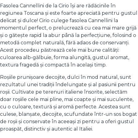
Fasolea Cannellini de la Cirio își are rădăcinile în
regiunea Toscana și este foarte apreciată pentru gustul
delicat și dulce! Cirio culege fasolea Cannellini la
momentul perfect, o prelucrează cu cea mai mare grijă
și o gătește rapid la abur până la perfecțiune, folosind o
metodă complet naturală, fără adaos de conservanți.
Acest procedeu păstrează cele mai bune calități:
culoarea alb-gălbuie, forma alungită, gustul aromat,
textura fragedă și compactă în același timp.
Roșiile prunișoare decojite, dulci în mod natural, sunt
rezultatul unei tradiții îndelungate și al pasiunii pentru
roșii. Cultivate pe terenuri italiene însorite, selectăm
doar roșiile cele mai pline, mai coapte și mai suculente,
cu o culoare, textură și aromă perfecte. Acestea sunt
culese, blanșate, decojite, scufundate într-un sos bogat
de roșii și conservate în aceeași zi pentru a oferi gustul
proaspăt, distinctiv și autentic al Italiei.