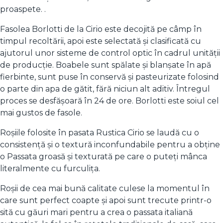
proaspete. .
Fasolea Borlotti de la Cirio este decojită pe câmp în
timpul recoltării, apoi este selectată și clasificată cu
ajutorul unor sisteme de control optic în cadrul unității
de producție. Boabele sunt spălate și blanșate în apă
fierbinte, sunt puse în conservă și pasteurizate folosind
o parte din apa de gătit, fără niciun alt aditiv. Întregul
proces se desfășoară în 24 de ore. Borlotti este soiul cel
mai gustos de fasole.
Roșiile folosite în pasata Rustica Cirio se laudă cu o
consistență şi o textură inconfundabile pentru a obține
o Passata groasă și texturată pe care o puteți mânca
literalmente cu furculița.
Roșii de cea mai bună calitate culese la momentul în
care sunt perfect coapte și apoi sunt trecute printr-o
sită cu găuri mari pentru a crea o passata italiană