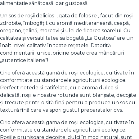
alimentație sănătoasă, dar gustoasă.
Un sos de roșii delicios , gata de folosire , făcut din roșii
zdrobite, îmbogățit cu aromă mediteraneană, ceapă,
oregano, țelină, morcovi și ulei de floarea soarelui. Cu
calitatea și versatilitatea sa bogată „La Gustosa” are un
înalt nivel calitativ în toate rețetele. Datorită
condimentarii unice, oricine poate crea mâncăruri
„autentice italiene”!
Cirio oferă această gamă de roșii ecologice, cultivate în
conformitate cu standardele agriculturii ecologice.
Perfect netede și catifelate, cu o aromă dulce și
delicată, roșiile noastre rotunde sunt blanșate, decojite
și trecute printr-o sită fină pentru a produce un sos cu
textură fină care va spori gustul preparatelor dvs.
Cirio oferă această gamă de roșii ecologice, cultivate în
conformitate cu standardele agriculturii ecologice.
Roșiile prunișoare decojite, dulci în mod natural, sunt