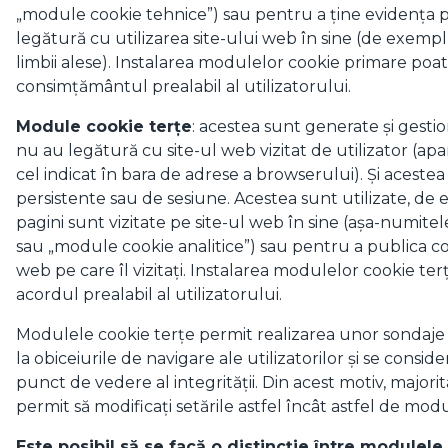
„module cookie tehnice”) sau pentru a ține evidența p
legătură cu utilizarea site-ului web în sine (de exemp
limbii alese). Instalarea modulelor cookie primare poa
consimțământul prealabil al utilizatorului.
Module cookie terțe
: acestea sunt generate și gesti
nu au legătură cu site-ul web vizitat de utilizator (ap
cel indicat în bara de adrese a browserului). Și aceste
persistente sau de sesiune. Acestea sunt utilizate, de
pagini sunt vizitate pe site-ul web în sine (așa-numitel
sau „module cookie analitice”) sau pentru a publica co
web pe care îl vizitați. Instalarea modulelor cookie te
acordul prealabil al utilizatorului.
Modulele cookie terțe permit realizarea unor sondaje 
la obiceiurile de navigare ale utilizatorilor și se consid
punct de vedere al integrității. Din acest motiv, major
permit să modificați setările astfel încât astfel de mod
Este posibil să se facă o distincție între modulel