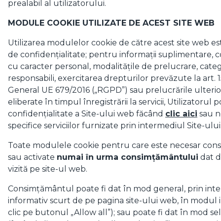
prealabil al utilizatorului.
MODULE COOKIE UTILIZATE DE ACEST SITE WEB
Utilizarea modulelor cookie de către acest site web e
de confidențialitate; pentru informații suplimentare, 
cu caracter personal, modalitățile de prelucrare, catego
responsabili, exercitarea drepturilor prevăzute la art
General UE 679/2016 („RGPD”) sau prelucrările ulterioa
eliberate în timpul înregistrării la servicii, Utilizatorul
confidențialitate a Site-ului web făcând
clic aici
sau n
specifice serviciilor furnizate prin intermediul Site-ului
Toate modulele cookie pentru care este necesar cons
sau activate
numai în urma consimțământului
dat de
vizită pe site-ul web.
Consimțământul poate fi dat în mod general, prin int
informativ scurt de pe pagina site-ului web, în modul 
clic pe butonul „Allow all”); sau poate fi dat în mod sel