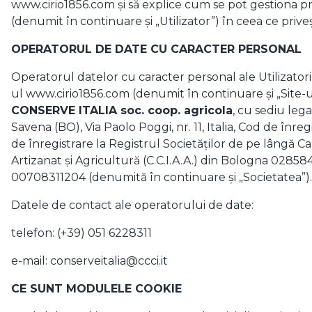
www.cirio1856.com și să explice cum se pot gestiona pre
(denumit în continuare și „Utilizator”) în ceea ce priveș
OPERATORUL DE DATE CU CARACTER PERSONAL
Operatorul datelor cu caracter personal ale Utilizatori
ul www.cirio1856.com (denumit în continuare și „Site-u
CONSERVE ITALIA soc. coop. agricola
, cu sediu leg
Savena (BO), Via Paolo Poggi, nr. 11, Italia, Cod de înreg
de înregistrare la Registrul Societăților de pe lângă 
Artizanat și Agricultură (C.C.I.A.A.) din Bologna 028
00708311204 (denumită în continuare și „Societatea”).
Datele de contact ale operatorului de date:
telefon: (+39) 051 6228311
e-mail:
conserveitalia@ccci.it
CE SUNT MODULELE COOKIE