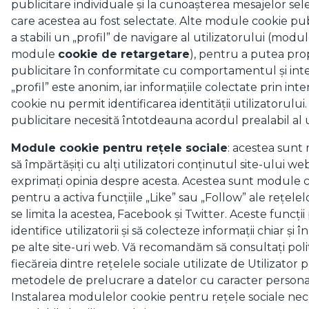
publicitare individuale și la cunoașterea mesajelor se
care acestea au fost selectate. Alte module cookie pub
a stabili un „profil” de navigare al utilizatorului (mo
module
cookie de retargetare
), pentru a putea pro
publicitare în conformitate cu comportamentul și inter
„profil” este anonim, iar informațiile colectate prin i
cookie nu permit identificarea identității utilizatorulu
publicitare necesită întotdeauna acordul prealabil al u
Module cookie pentru rețele sociale
: acestea sunt
să împărtășiți cu alți utilizatori conținutul site-ului web
exprimați opinia despre acesta. Acestea sunt module co
pentru a activa funcțiile „Like” sau „Follow” ale rețelelo
se limita la acestea, Facebook și Twitter. Aceste funcții 
identifice utilizatorii și să colecteze informații chiar și
pe alte site-uri web. Vă recomandăm să consultați polit
fiecăreia dintre rețelele sociale utilizate de Utilizator 
metodele de prelucrare a datelor cu caracter persona
Instalarea modulelor cookie pentru rețele sociale ne