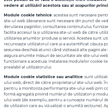
vedere al
utilizării
acestora sau al
scopurilor princ
Module cookie tehnice
: acestea sunt necesare pent
site-ul web (deoarece sunt necesare din punct de ve
derularea paginilor, consultarea conținutului, furnizare
facilita accesul la și utilizarea site-ul web de către uti
utilizarea anumitor produse și servicii. Acestea sunt u
recunoaște utilizatorul care și-a autentificat căsuța p
sesiunea deschisă atunci când vizitează alte pagini ale
asigura anumite măsuri de securitate ale site-ului we
funcționare a acestuia. Instalarea modulelor cookie t
prealabil al utilizatorului.
Module cookie statistice sau analitice
: sunt utiliza
ului web, direct de către proprietarul site-ului web. În 
pentru a monitoriza performanța site-ului web prin col
formă agregată privind numărul de utilizatori și modul 
ului web (de exemplu, pentru a cunoaște numărul de 
de utilizatori care au vizualizat o anumită secțiune). Aș