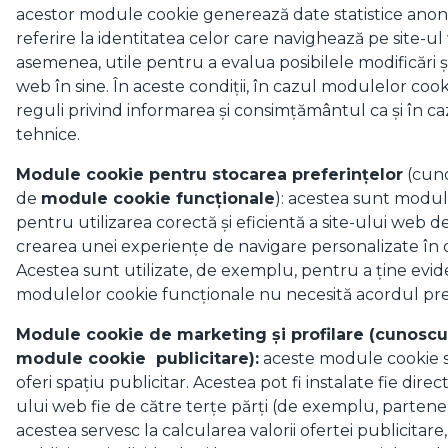
acestor module cookie generează date statistice anonim
referire la identitatea celor care navighează pe site-u
asemenea, utile pentru a evalua posibilele modificări și
web în sine. În aceste condiții, în cazul modulelor cooki
reguli privind informarea și consimțământul ca și în 
tehnice.
Module cookie pentru stocarea preferințelor
(cuno
de
module cookie funcționale
): acestea sunt modul
pentru utilizarea corectă și eficientă a site-ului web de
crearea unei experiențe de navigare personalizate în 
Acestea sunt utilizate, de exemplu, pentru a ține evide
modulelor cookie funcționale nu necesită acordul preal
Module cookie de marketing și profilare (cunosc
module cookie publicitare):
aceste module cookie 
oferi spațiu publicitar. Acestea pot fi instalate fie direc
ului web fie de către terțe părți (de exemplu, parteneri
acestea servesc la calcularea valorii ofertei publicitar