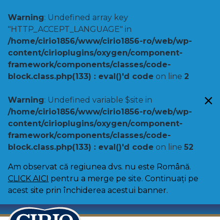
Warning
: Undefined array key
"HTTP_ACCEPT_LANGUAGE" in
/home/cirio1856/www/cirio1856-ro/web/wp-
content/cirioplugins/oxygen/component-
framework/components/classes/code-
block.class.php(133) : eval()'d code
on line
2
Warning
: Undefined variable $site in
/home/cirio1856/www/cirio1856-ro/web/wp-
content/cirioplugins/oxygen/component-
framework/components/classes/code-
block.class.php(133) : eval()'d code
on line
52
Am observat că regiunea dvs. nu este Română.
CLICK AICI
pentru a merge pe site. Continuați pe
acest site prin închiderea acestui banner.