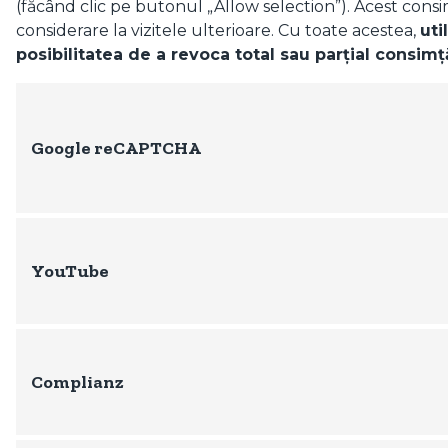
(făcând clic pe butonul „Allow selection”). Acest cons
considerare la vizitele ulterioare. Cu toate acestea,
uti
posibilitatea de a revoca total sau parțial consi
Google reCAPTCHA
YouTube
Complianz