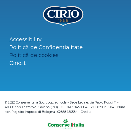
Accessibility
Politică de Confidenţialitate
Politică de cookies
Cirio.it
© 2022 Conserve Italia Soc. coop. agricola - Sede Legale: via Paolo Poggi 11 -
40068 San Lazzaro di Savena (BO) - C.F. 02858450584 - P.I. 00708311204 - Num.
Iscr. Registro imprese di Bologna : 02858450584 -
Credits