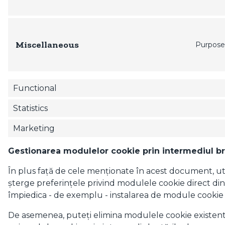
Miscellaneous
Purpose
Functional
Statistics
Marketing
Gestionarea modulelor cookie prin intermediul b
În plus față de cele menționate în acest document, uti
șterge preferințele privind modulele cookie direct di
împiedica - de exemplu - instalarea de module cookie d
De asemenea, puteți elimina modulele cookie existente